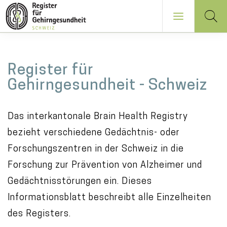
NAVIGATION
Direkt
PRINCIPALE
M
zum
Register für
a
Inhalt
Gehirngesundheit - Schweiz
i
n
Das interkantonale Brain Health Registry
c
bezieht verschiedene Gedächtnis- oder
o
Forschungszentren in der Schweiz in die
n
Forschung zur Prävention von Alzheimer und
t
Gedächtnisstörungen ein. Dieses
e
Informationsblatt beschreibt alle Einzelheiten
n
des Registers.
t