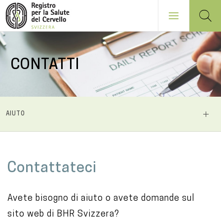
Salta
al
CONTATTI
contenuto
principale
NAVIGATION
AIUTO
PRINCIPALE
M
Contattateci
a
i
Avete bisogno di aiuto o avete domande sul
n
sito web di BHR Svizzera?
c