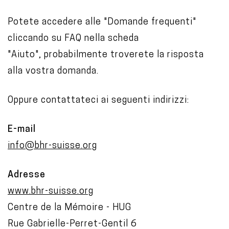
o
Potete accedere alle "Domande frequenti"
n
cliccando su FAQ nella scheda
t
"Aiuto", probabilmente troverete la risposta
e
alla vostra domanda.
n
t
Oppure contattateci ai seguenti indirizzi:
E-mail
info@bhr-suisse.org
Adresse
www.bhr-suisse.org
Centre de la Mémoire - HUG
Rue Gabrielle-Perret-Gentil 6