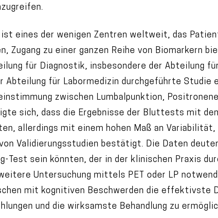
nzugreifen.
st eines der wenigen Zentren weltweit, das Patient
, Zugang zu einer ganzen Reihe von Biomarkern biete
lung für Diagnostik, insbesondere der Abteilung fü
r Abteilung für Labormedizin durchgeführte Studie 
reinstimmung zwischen Lumbalpunktion, Positronen
igte sich, dass die Ergebnisse der Bluttests mit d
n, allerdings mit einem hohen Maß an Variabilität,
von Validierungsstudien bestätigt. Die Daten deuten
g-Test sein könnten, der in der klinischen Praxis d
 weitere Untersuchung mittels PET oder LP notwendi
schen mit kognitiven Beschwerden die effektivste D
lungen und die wirksamste Behandlung zu ermöglic