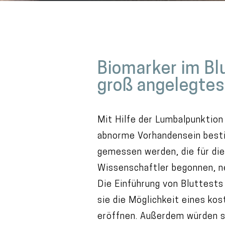
M
a
Biomarker im Blu
i
groß angelegtes
n
c
o
Mit Hilfe der Lumbalpunktion
n
abnorme Vorhandensein besti
t
gemessen werden, die für die
e
Wissenschaftler begonnen, ne
n
Die Einführung von Bluttests
t
sie die Möglichkeit eines ko
eröffnen. Außerdem würden sie