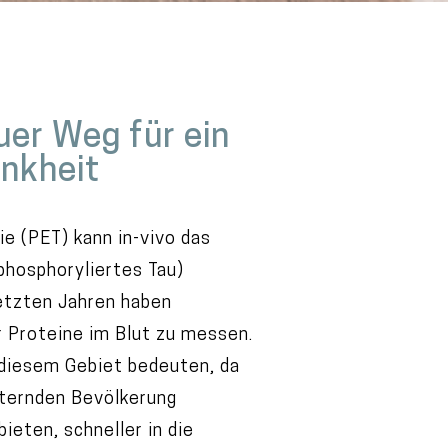
uer Weg für ein
ankheit
e (PET) kann in-vivo das
hosphoryliertes Tau)
letzten Jahren haben
r Proteine im Blut zu messen.
f diesem Gebiet bedeuten, da
lternden Bevölkerung
ieten, schneller in die