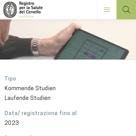
Salta
al
contenuto
principale
NAVIGATION
PRINCIPALE
Tipo
Kommende Studien
Laufende Studien
Data/ registrazione fino al
2023