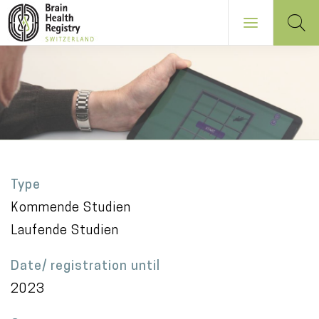
Skip
to
main
content
NAVIGATION
PRINCIPALE
Type
Kommende Studien
Laufende Studien
Date/ registration until
2023