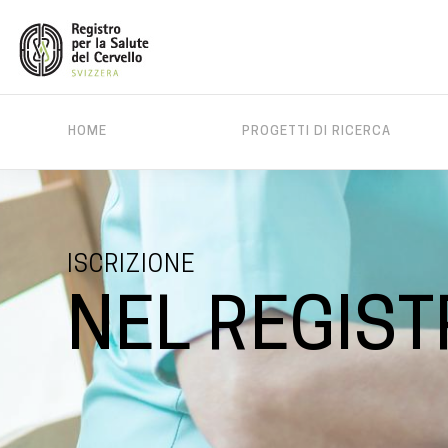
MAIN
HOME
PROGETTI DI RICERCA
MENU
Salta
al
contenuto
ISCRIZIONE
principale
NEL REGIS