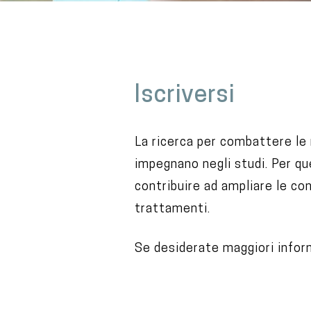
M
a
Iscriversi
i
n
c
La ricerca per combattere le 
o
impegnano negli studi. Per qu
n
contribuire ad ampliare le co
t
trattamenti.
e
Se desiderate maggiori inform
n
t